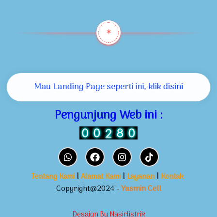
✶
Mau Landing Page seperti ini, klik disini
Pengunjung Web ini :
I
I
I
Tentang Kami
Alamat Kami
Layanan
Kontak
Copyright@2024 -
Yasmin Cell
Desaign By Nasirlistrik