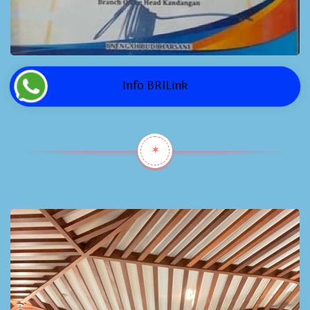
Info BRILink
✶