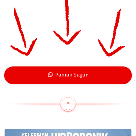
Paman Sayur
✶