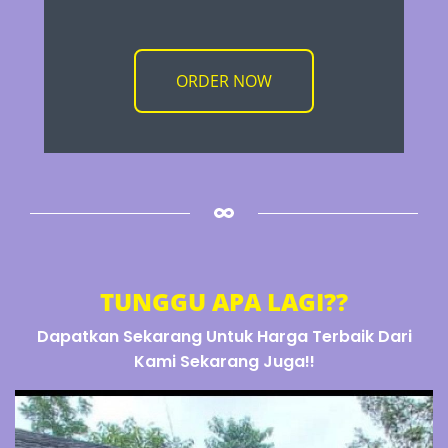
ORDER NOW
TUNGGU APA LAGI??
Dapatkan Sekarang Untuk Harga Terbaik Dari
Kami Sekarang Juga!!