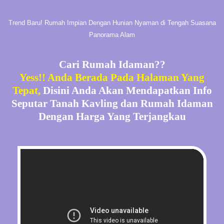
Trend Baru! Rumah Impian Dengan Hunian Nyaman di Tengah Suasana
Panorama Alam
Cari Rumah Idaman??
Yess!! Anda Berada Pada Halaman Yang
Tepat,
Disini Anda Akan Mendapatkan Info
Seputar Tanah Kavling dan Rumah Idaman
Dengan Harga Yang Terjangkau