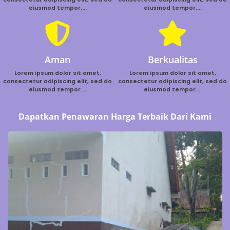
eiusmod tempor....
eiusmod tempor....
Aman
Berkualitas
Lorem ipsum dolor sit amet,
Lorem ipsum dolor sit amet,
consectetur adipiscing elit, sed do
consectetur adipiscing elit, sed do
eiusmod tempor....
eiusmod tempor....
Dapatkan Penawaran Harga Terbaik Dari Kami